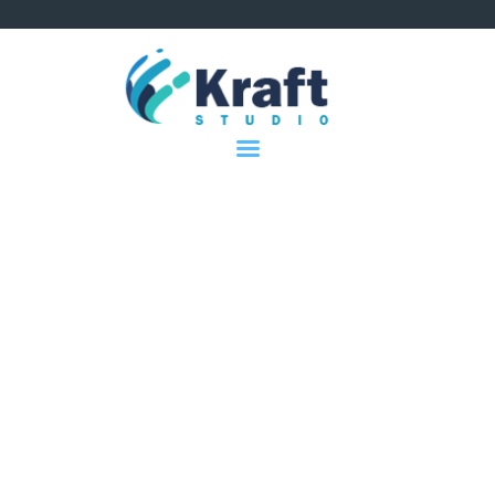
web
be.businesstagheuer.com
.read here
https://be.businesstagheu
Početna
O nama
Proizvodi
Vijesti
Reference
Kontakt