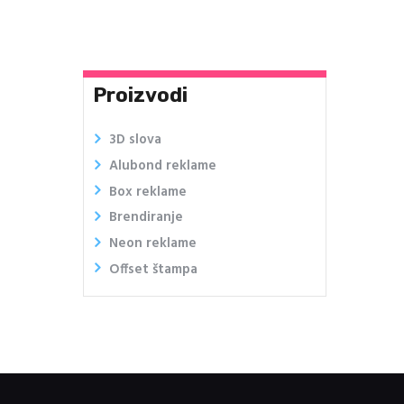
Proizvodi
3D slova
Alubond reklame
Box reklame
Brendiranje
Neon reklame
Offset štampa