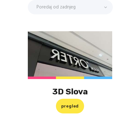
3D Slova
pregled