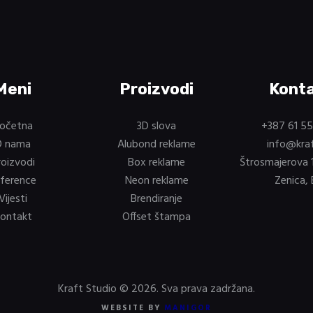
Meni
Proizvodi
Kont
očetna
3D slova
+387 61 5
O nama
Alubond reklame
info@kra
roizvodi
Box reklame
Štrosmajerova 
ference
Neon reklame
Zenica, 
Vijesti
Brendiranje
ontakt
Offset štampa
Kraft Studio © 2026. Sva prava zadržana.
WEBSITE BY
MANIGOR