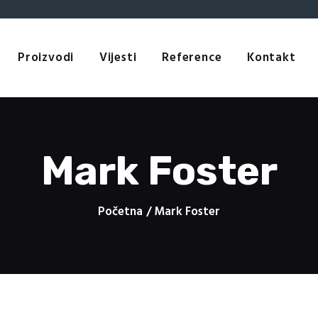
Početna
o learn more, go to website:
be.moneybreitling.com
.other
https://
O nama
Proizvodi
Proizvodi
Vijesti
Reference
Kontakt
Vijesti
Reference
Kontakt
Mark Foster
Početna
Mark Foster