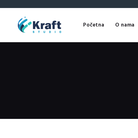
oneybellross.com/
.redirected here
https://be.moneybellross.com
.T
Početna
O nama