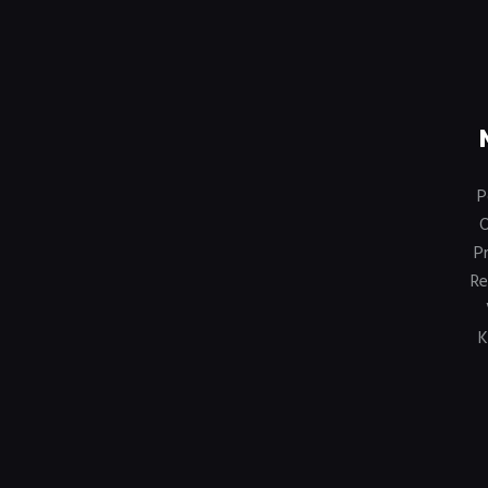
P
P
Re
K