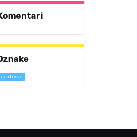
Komentari
Oznake
grafima