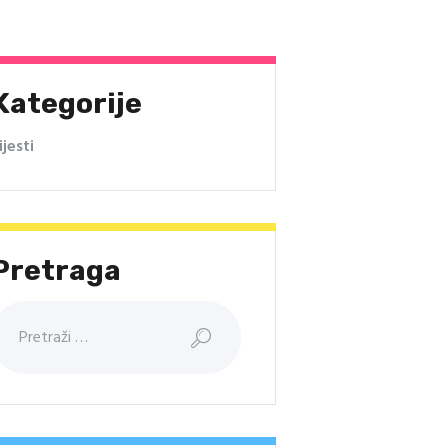
Kategorije
ijesti
Pretraga
retraži: